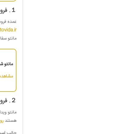
１
.
فرو
عمده فروش
vida.ir
مانتو سفا
مانتو شلو
مشاهده 
２
.
فرو
مانتو ویدا
هستند
رو
جالب است ب