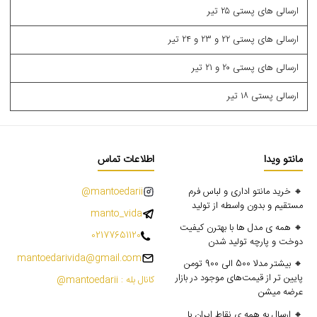
ارسالی های پستی ۲۵ تیر
ارسالی های پستی ۲۲ و ۲۳ و ۲۴ تیر
ارسالی های پستی ۲۰ و ۲۱ تیر
ارسالی پستی ۱۸ تیر
مانتو ویدا
اطلاعات تماس
🔸 خرید مانتو اداری و لباس فرم
mantoedarii@
مستقیم و بدون واسطه از تولید
manto_vida
🔸 همه ی مدل ها با بهترن کیفیت
02177651120
دوخت و پارچه تولید شدن
mantoedarivida@gmail.com
🔸 بیشتر مدلا 500 الی 900 تومن
پایین تر از قیمت‌های موجود در بازار
کانال بله : mantoedarii@
عرضه میشن
🔸 ارسال به همه ی نقاط ایران با