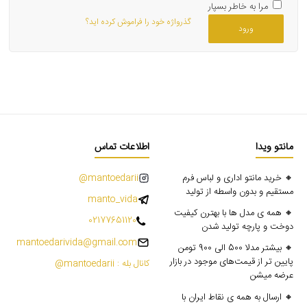
مرا به خاطر بسپار
گذرواژه خود را فراموش کرده اید؟
ورود
مانتو ویدا
اطلاعات تماس
🔸 خرید مانتو اداری و لباس فرم
mantoedarii@
مستقیم و بدون واسطه از تولید
manto_vida
🔸 همه ی مدل ها با بهترن کیفیت
02177651120
دوخت و پارچه تولید شدن
mantoedarivida@gmail.com
🔸 بیشتر مدلا 500 الی 900 تومن
پایین تر از قیمت‌های موجود در بازار
کانال بله : mantoedarii@
عرضه میشن
🔸 ارسال به همه ی نقاط ایران با