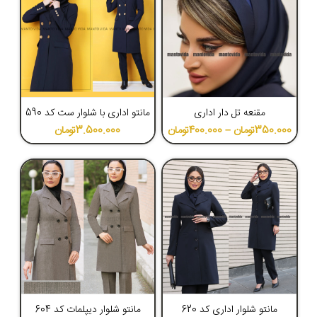
4.53
4.49
مقنعه تل دار اداری
مانتو اداری با شلوار ست کد 590
350.000
تومان
–
400.000
تومان
3.500.000
تومان
4.67
4.41
مانتو شلوار اداری کد 620
مانتو شلوار دیپلمات کد 604