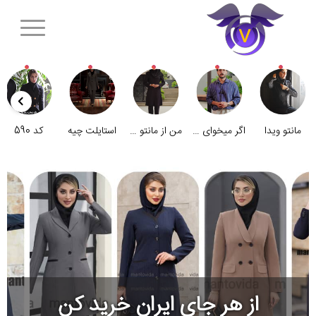
مانتو ویدا
اگر میخوای ضرر نکنی
من از مانتو ویدا خرید نمیکنم
استایلت چیه
کد 590
از هر جای ایران خرید کن