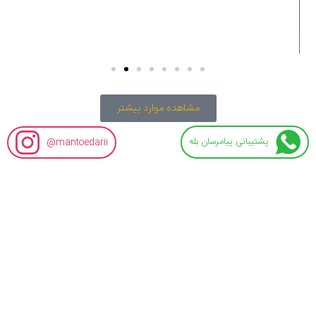
مشاهده موارد بیشتر
پشتیبانی پیامرسان بله
mantoedarii@
مانتو ویدا
اطلاعات تماس
🔸 خرید مانتو اداری و لباس فرم
mantoedarii@
مستقیم و بدون واسطه از تولید
manto_vida
🔸 همه ی مدل ها با بهترن کیفیت
02177651120
دوخت و پارچه تولید شدن
mantoedarivida@gmail.com