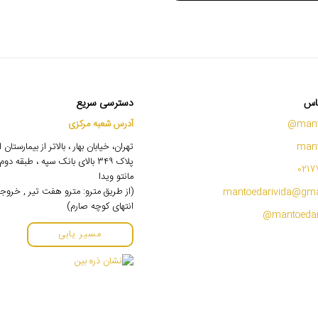
اس
دسترسی سریع
mant
آدرس شعبه مرکزی
mant
تهران، خیابان بهار ، بالاتر از بیمارستان
پلاک ۳۴۹ بالای بانک سپه ، طبقه 
0217
مانتو ویدا
(از طریق مترو: مترو هفت تیر , خروج
mantoedarivida@gma
انتهای کوچه صارم)
مسیر یابی