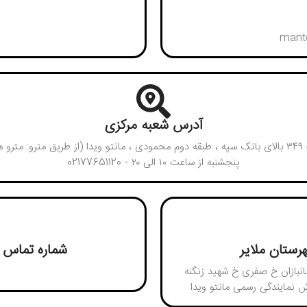
mant
آدرس شعبه مرکزی
تهران، خیابان بهار ، بالاتر از بیمارستان امام سجاد پلاک ۳۴۹ بالای بانک سپه ، طبقه دوم محمودی ، مانتو
پنجشنبه از ساعت ۱۰ الی ۲۰ - 02177651120
ستان ملایر
شماره تماس 
انبازان خ صفری خ شهید زنگنه
ش نمایندگی رسمی مانتو ویدا