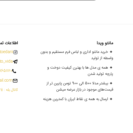
مانتو ویدا
اطلاعات تم
🔸 خرید مانتو اداری و لباس فرم مستقیم و بدون
oedarii@
واسطه از تولید
o_vida
🔸 همه ی مدل ها با بهترن کیفیت دوخت و
7651120
پارچه تولید شدن
il.com
🔸 بیشتر مدلا 500 الی 900 تومن پایین تر از
قیمت‌های موجود در بازار عرضه میشن
کانال بله : mantoedarii@
🔸 ارسال به همه ی نقاط ایران با کمترین هزینه