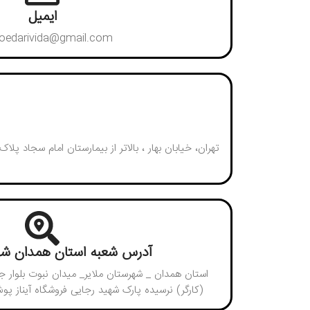
ایمیل
oedarivida@gmail.com
آدرس شعبه استان همدان شهر
استان همدان _ شهرستان ملایر_ میدان نبوت بلوار ج
(کارگر) نرسیده پارک شهید رجایی فروشگاه آیناز پو