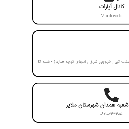
کانال آپارات
Mantovida
 ویدا (از طریق مترو: مترو هفت تیر , خروجی شرق , انتهای کوچه صارم) - شنبه تا
شعبه همدان شهرستان ملایر
۰۹۲۰۰۷۴۳۴۸۵