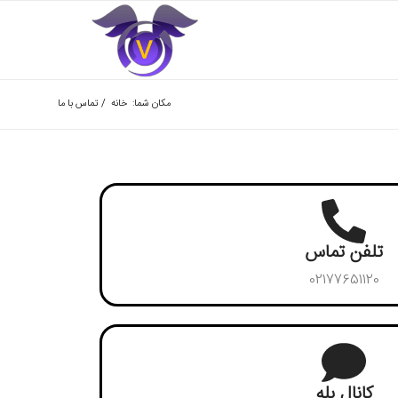
مکان شما:
خانه
/
تماس با ما
تلفن تماس
02177651120
کانال بله