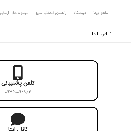
مانتو ویدا
فروشگاه
راهنمای انتخاب سایز
مرسوله های ارسالی
تماس با ما
تلفن پشتیبانی
09360099984
کانال ایتا