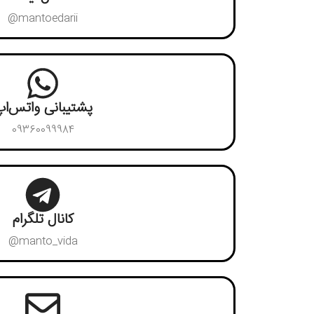
mantoedarii@
پشتیبانی واتس‌ا
09360099984
کانال تلگرام
manto_vida@