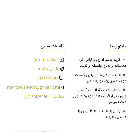
مانتو ویدا
اطلاعات تماس
🔸 خرید مانتو اداری و لباس فرم
mantoedarii@
مستقیم و بدون واسطه از تولید
manto_vida
🔸 همه ی مدل ها با بهترن کیفیت
02177651120
دوخت و پارچه تولید شدن
mantoedarivida@gmail.com
🔸 بیشتر مدلا 500 الی 900 تومن
پایین تر از قیمت‌های موجود در بازار
کانال بله : mantoedarii@
عرضه میشن
🔸 ارسال به همه ی نقاط ایران با
کمترین هزینه