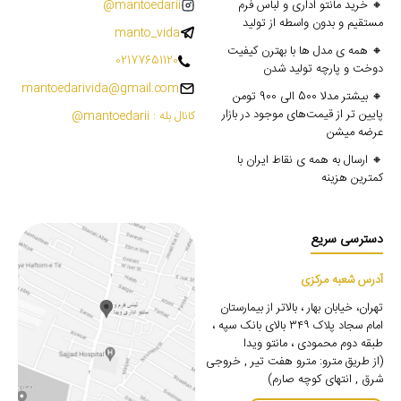
🔸 خرید مانتو اداری و لباس فرم
mantoedarii@
مستقیم و بدون واسطه از تولید
manto_vida
🔸 همه ی مدل ها با بهترن کیفیت
02177651120
دوخت و پارچه تولید شدن
mantoedarivida@gmail.com
🔸 بیشتر مدلا 500 الی 900 تومن
پایین تر از قیمت‌های موجود در بازار
کانال بله : mantoedarii@
عرضه میشن
🔸 ارسال به همه ی نقاط ایران با
کمترین هزینه
دسترسی سریع
آدرس شعبه مرکزی
تهران، خیابان بهار ، بالاتر از بیمارستان
امام سجاد پلاک ۳۴۹ بالای بانک سپه ،
طبقه دوم محمودی ، مانتو ویدا
(از طریق مترو: مترو هفت تیر , خروجی
شرق , انتهای کوچه صارم)