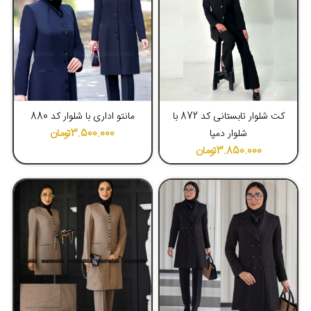
4
نکته مهم برای خرید مانتو شلوار
اداری
اگر تصمیم به خرید مانتو شلوار اداری به صورت عمده و یا جزئی گرفته‌اید،
4.00
لازم و ضروری است که نسبت به نکاتی آگاهی کامل داشته و با دقت فراوان
کت شلوار تابستانی کد 872 با
مانتو اداری با شلوار کد 880
نسبت به خرید
لباس فرم زنانه
مناسب اقدام نمایید. موارد زیر از جمله
3.500.000
تومان
شلوار دمپا
مهم‌ترین فاکتورهای ضروری برای خرید محسوب می‌شوند که عبارت‌اند از:
3.850.000
تومان
1. برای چه کسانی مانتو شلوار اداری می‌خرید؟
لطفا دست نگه دارید! قبل از اقدام به خرید مانتو شلوار اداری باید هدف
خود را از خرید مشخص نمایید. به عنوان مثال باید برای این سوال پاسخ
مناسب بیابید که آیا برای کارفرمایان لباس اداری می‌خرید یا برای کارکنان؟
بهتر است که پوشش اداری کارکنان و کارفرمایان از نظر رنگ، مدل و سایر
ویژگی‌های دیگر تفاوت‌هایی با یکدیگر داشته باشند تا پرسنل و کارمندان
سازمان و اداره شما قابل تشخیص باشند. از طرفی نکته‌ای که حائز اهمیت