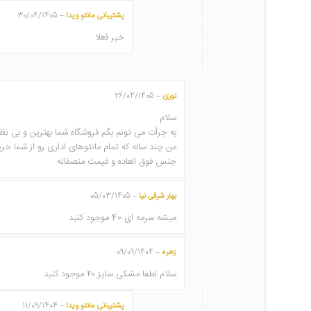
پشتیبانی مانتو ویدا
30/04/1405
–
خیر فعلا
نوری
26/04/1405
–
سلام
به جرأت می تونم بگم فروشگاه شما بهترین و بی 
من چند ساله که تمام مانتوهای اداری رو از شما خری
جنس فوق العاده و قیمت منصفانه
بهار شرقی نیا
05/03/1405
–
میشه سرمه ای 40 موجود کنید
زهره
09/09/1404
–
سلام لطفا مشکی سایز ۴۰ موجود کنید
پشتیبانی مانتو ویدا
11/09/1404
–