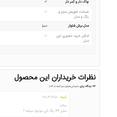
چاک دار و کمر دار
✓
ضمانت تعویض سایز و
✓
رنگ و مدل
مدل برش شلوار
دمپا
امکان خرید حضوری این
✓
مدل
نظرات خریداران این محصول
73 دیدگاه برای
مانتو کتی باشلوار دمپا گشاد کد 804
آرمیتا
26/04/1405
–
سلام
سایز 44 رنگ آبی موجود میشه ؟