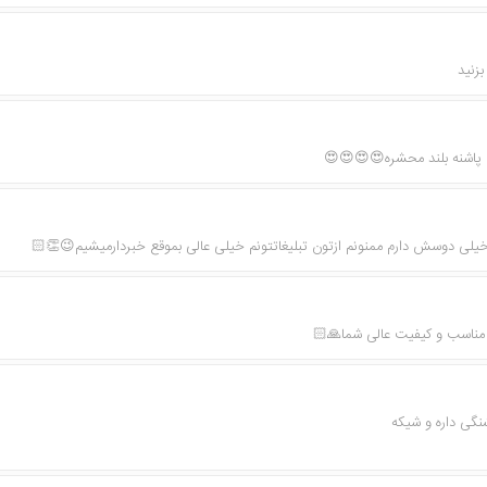
زنید
ش پاشنه بلند محشره😍😍😍😍
ی دوسش دارم ممنونم ازتون تبلیغاتتونم خیلی عالی بموقع خبردارمیشیم😉👏🏻
مت مناسب و کیفیت عالی شما🙏🏻
نگی داره و شیکه