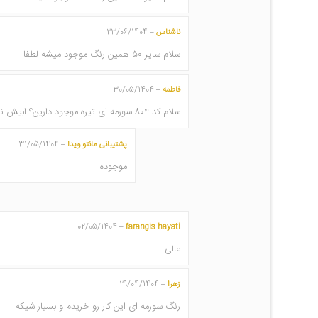
ناشناس
23/06/1404
–
سلام سایز ۵۰ همین رنگ موجود میشه لطفا
فاطمه
30/05/1404
–
سلام کد ۸۰۴ سورمه ای تیره موجود دارین؟ ابیش نمخام
پشتیبانی مانتو ویدا
31/05/1404
–
موجوده
02/05/1404
farangis hayati
–
عالی
زهرا
29/04/1404
–
رنگ سورمه ای این کار رو خریدم و بسیار شیکه