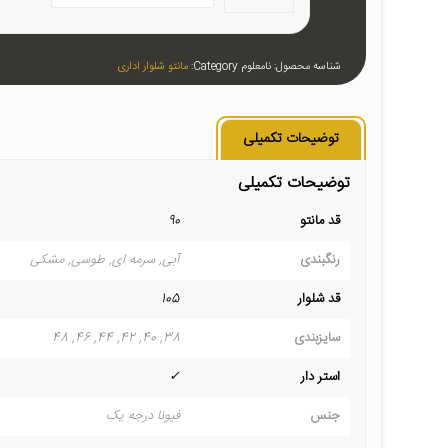
شناسه محصول:
نامعلوم
Category:
مانتو شلوار اداری
توضیحات تکمیلی
توضیحات تکمیلی
قد مانتو
90
رنگبندی
آبی, سرمه ای, طوسی, مشکی
قد شلوار
105
سایزبندی
38, 40, 42, 44, 46, 48
استر دار
✓
جنس
فیونا درجه یک