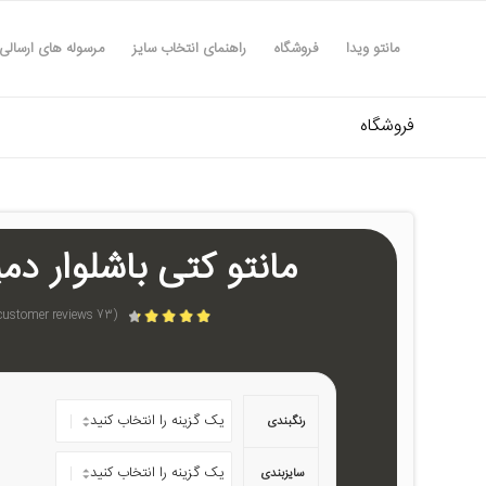
مانتو ویدا
فروشگاه
راهنمای انتخاب سایز
مرسوله های ارسالی
فروشگاه
مانتو کتی باشلوار دمپا
customer reviews)
73
(
امتیازدهی
4.29
از 5 در
امتیازدهی
72
مشتری
رنگبندی
سایزبندی