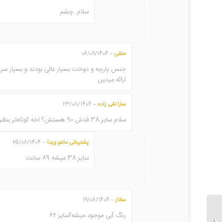
سلام .چشم
متقی
06/09/1404
–
ارائه میدین
سارا نقی زاده
23/08/1404
–
سلام سایز 38 قدش 90 هستش؟ اخه کوتاه‌تر بنظر میاد تو عکس
پشتیبانی مانتو ویدا
25/08/1404
–
سایز 38 میشه 89 سانت
ساناز
19/08/1404
–
رنگ آبی موجود میشه؟سایز ۴۲
مانتو شلوار اداری تابستانی