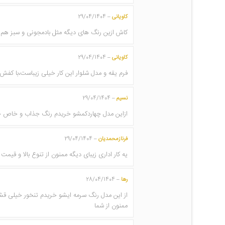
کاویانی
29/04/1404
–
کاش ازین رنگ های دیگه مثل بادمجونی و سبز هم ب
کاویانی
29/04/1404
–
فرم یقه و مدل شلوار این کار خیلی زیباست،با کف
نسیم
29/04/1404
–
ازاین مدل چهاردکمشو خریدم رنگ جذاب و خاص خیل
فرنازمحمدیان
29/04/1404
–
یه کار اداری زیبای دیگه ممنون از تنوع بالا و قی
رها
28/04/1404
–
از این مدل رنگ سرمه ایشو خریدم تنخور خیلی قش
ممنون از شما