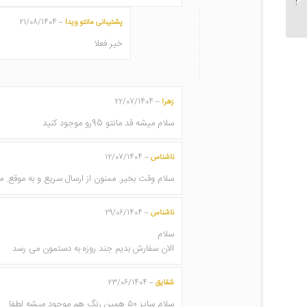
کد ۵۴۰
پشتیبانی مانتو ویدا
21/08/1404
–
خیر فعلا
زهرا
22/07/1404
–
سلام میشه قد مانتو 95رو موجود کنید
ناشناس
12/07/1404
–
سلام وقت بخیر. ممنون از ارسال سریع و به موقع. 
ناشناس
29/06/1404
–
سلام
الان سفارش بدیم جند روزه به دستمون می رسد
شقایق
23/06/1404
–
سلام سایز ۵۰ همین رنگ هم موجود میشه لطفا