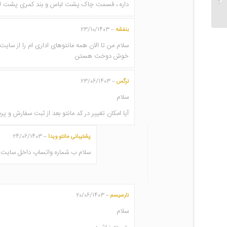
داره ، قسمت چاک پشت لباس و بند کمری پشت لباس
بنفشه
23/10/1403
–
سلام من تا الان همه مانتوهای اداری ام را از ساي
خوش دوخت هستن
نرگس
23/06/1403
–
سلام
آیا امکان تغییر در کد مانتو بعد از ثبت سفارش و پر
پشتیبانی مانتو ویدا
24/06/1403
–
سلام ب شماره واتساپ داخل سایت پیا
نارسیسم
20/06/1403
–
سلام