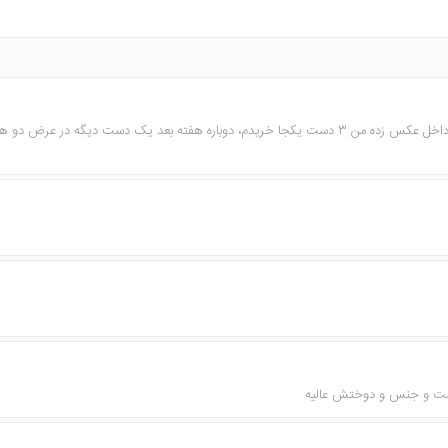
واقعا دوخت تمیز و ایستایی عالی داره، همونی که داخل عکس زده من ۳ دست یکجا خریدم، دوباره هفت
مت و جنس و دوختش عالیه