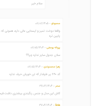
سلام.خیر
محمودلو
08/02/1405
–
پایین تره
پروانه یوسفی
02/05/1404
–
سلان جدول سایز نداره چرا؟؟
زهرا محمدوندی
02/05/1404
–
کد ۶۴۰ پر طرفدار که تن خورش حرف نداره
سحر
29/04/1404
–
کاش این مدل و جنس رنگبندی بیشتری داشت.قی
29/04/1404
Soja
–