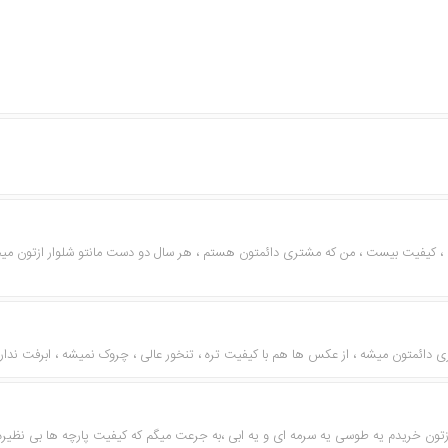
 ، کیفیت بیست ، من که مشتری دائمتون هستم ، هر سال دو دست مانتو شلوار ازتون میخر
دائمتون میشه ، از عکس ها هم با کیفیت تره ، تنخور عالی ، چروک نمیشه ، ابرفت ندار
و ازتون خریدم یه طوسی یه سرمه ای و یه ابی ،به جرعت میگم که کیفیت پارچه ها بی نظیر