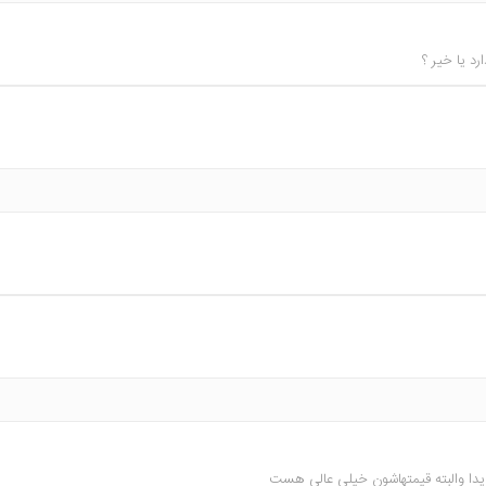
د یا خیر ؟
ویدا والبته قیمتهاشون خیلی عالی هست