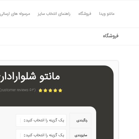
مانتو ویدا
فروشگاه
راهنمای انتخاب سایز
مرسوله های ارسالی
فروشگاه
مانتو شلواراداری 
customer reviews)
53
(
امتیازدهی
4.77
از 5 در
امتیازدهی
53
مشتری
رنگبندی
سایزبندی