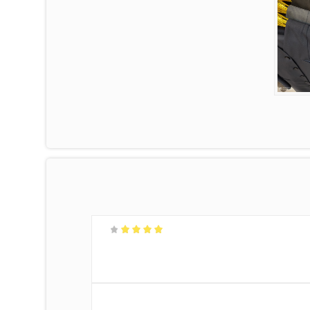
امتیاز
4
از 5