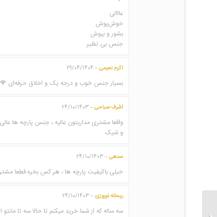
عااالی
خوش‌پوش
بشور و بپوش
جنس بی تظیر
اکرم نعیمی
29/04/1404
–
بسیار جنس خوب و درجه یک و اخلاق حرفه‌ای 🌹
اشرف صباحی
24/10/1403
–
واقعا مشتری مداریتون عالیه ، جنس پارچه ها عالی
و شیک
سدهی
24/10/1403
–
خیلی باکیفیت پارچه ها ، هر کس بخره قطعا مشتری 
ریحانه نوروزی
24/10/1403
–
سه ساله که از شما خرید میکنم تا حالا سه تا مانت
مقنعه ابردوزی