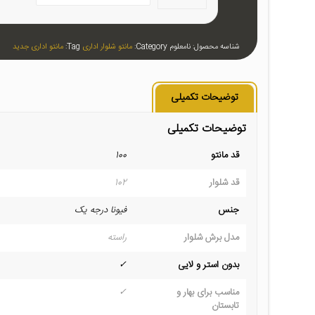
شناسه محصول:
نامعلوم
Category:
مانتو شلوار اداری
Tag:
مانتو اداری جدید
توضیحات تکمیلی
توضیحات تکمیلی
قد مانتو
100
قد شلوار
102
جنس
فیونا درجه یک
مدل برش شلوار
راسته
بدون استر و لایی
✓
مناسب برای بهار و
✓
تابستان