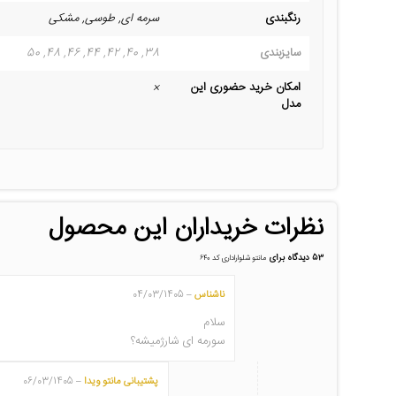
رنگبندی
سرمه ای, طوسی, مشکی
سایزبندی
38, 40, 42, 44, 46, 48, 50
امکان خرید حضوری این
×
مدل
نظرات خریداران این محصول
53 دیدگاه برای
مانتو شلواراداری کد ۶۴۰
ناشناس
04/03/1405
–
سلام
سورمه ای شارژمیشه؟
پشتیبانی مانتو ویدا
06/03/1405
–