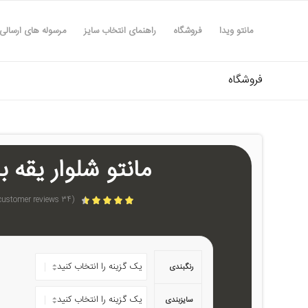
مانتو ویدا
فروشگاه
راهنمای انتخاب سایز
مرسوله های ارسالی
فروشگاه
مانتو شلوار یقه بلیز
customer reviews)
34
(
امتیازدهی
4.50
از 5 در
امتیازدهی
34
مشتری
رنگبندی
سایزبندی