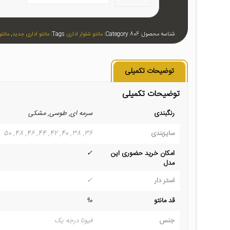
شناسه محصول:
806
Category:
مانتو شلوار اداری
Tags:
مانتو اداری جدید
,
مانتو
توضیحات تکمیلی
توضیحات تکمیلی
رنگبندی
سرمه ای, طوسی, مشکی
سایزبندی
36, 38, 40, 42, 44, 46, 48, 50
امکان خرید حضوری این
✓
مدل
استر دار
✓
قد مانتو
90
جنس
فیونا درجه یک