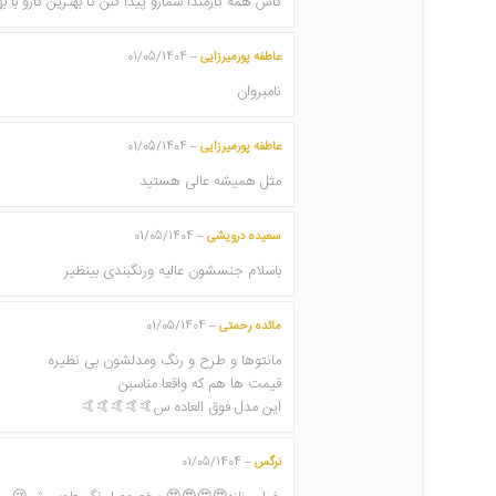
کاش همه کارمندا شمارو پیدا کنن تا بهترین کارو با 
عاطفه پورمیرزایی
01/05/1404
–
نامبروان
عاطفه پورمیرزایی
01/05/1404
–
مثل همیشه عالی هستید
سعیده درویشی
01/05/1404
–
باسلام جنسشون عالیه ورنگبندی بینظیر
مائده رحمتی
01/05/1404
–
مانتوها و طرح و رنگ ومدلشون بی نظیره
قیمت ها هم که واقعا مناسبن
این مدل فوق العاده س🤙🤙🤙🤙🤙
نرگس
01/05/1404
–