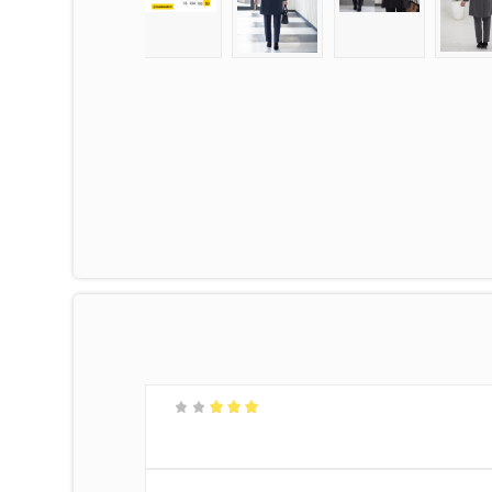
امتیاز
3
از
5