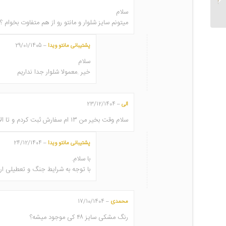
سلام
میتونم سایز شلوار و مانتو رو از هم متفاوت بخو
پشتیبانی مانتو ویدا
29/01/1405
–
سلام
خیر .معمولا شلوار جدا نداریم
الی
23/12/1404
–
سلام وقت بخیر من ۱۳ ام سفارش ثبت کردم و تا الان خبری نشده هر چی ام زنگ میزنم کسی پاسخگو نیست
پشتیبانی مانتو ویدا
24/12/1404
–
با سلام.
با توجه به شرایط جنگ و تعطیلی ارسالی سفارش های ۷ اسفند به بعد
محمدی
17/10/1404
–
رنگ مشکی سایز ۴۸ کی موجود میشه؟