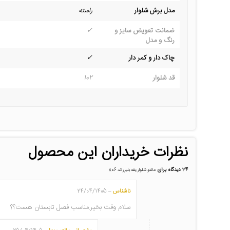
مدل برش شلوار
راسته
ضمانت تعویض سایز و
✓
رنگ و مدل
چاک دار و کمر دار
✓
قد شلوار
102
نظرات خریداران این محصول
34 دیدگاه برای
مانتو شلوار یقه بلیزر کد 806
ناشناس
24/04/1405
–
سلام وقت بخیر.مناسب فصل تابستان هست؟؟