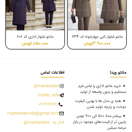
4.62
4.77
مانتو شلوار کتی چهارخونه کد 734
مانتو شلوار اداری کد ۶۰۸
3.900.000
تومان
1.850.000
تومان
مانتو ویدا
اطلاعات تماس
🔸 خرید مانتو اداری و لباس فرم
mantoedarii@
مستقیم و بدون واسطه از تولید
manto_vida
🔸 همه ی مدل ها با بهترن کیفیت
02177651120
دوخت و پارچه تولید شدن
mantoedarivida@gmail.com
🔸 بیشتر مدلا 500 الی 900 تومن
پایین تر از قیمت‌های موجود در بازار
کانال بله : mantoedarii@
عرضه میشن