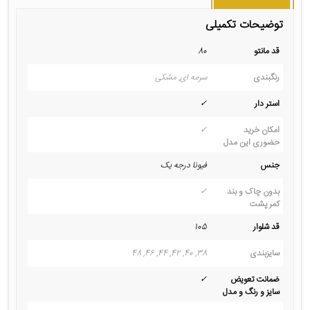
توضیحات تکمیلی
قد مانتو
80
رنگبندی
سرمه ای, مشکی
استر دار
✓
امکان خرید
✓
حضوری این مدل
جنس
فیونا درجه یک
بدون چاک و بند
✓
کمر پشت
قد شلوار
105
سایزبندی
38, 40, 42, 44, 46, 48
ضمانت تعویض
✓
سایز و رنگ و مدل