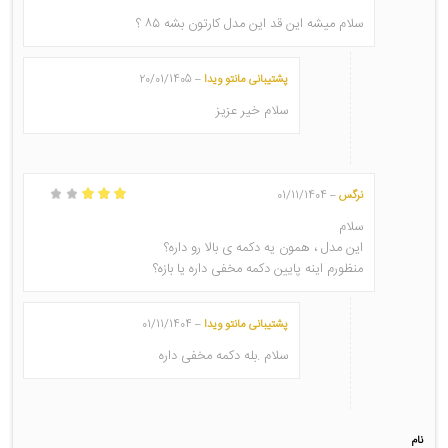
امتیاز
2
از 5
سلام میشه این قد این مدل کارتون بشه ۸۵ ؟
پشتیبانی مانتو ویدا
20/01/1405
–
سلام خیر عزیز
نرگس
01/11/1404
–
امتیاز
3
از
5
سلام
این مدل ، همون یه دکمه ی بالا رو داره؟
منظورم اینه پایین دکمه مخفی داره یا بازه؟
پشتیبانی مانتو ویدا
01/11/1404
–
سلام .بله دکمه مخفی داره
نام