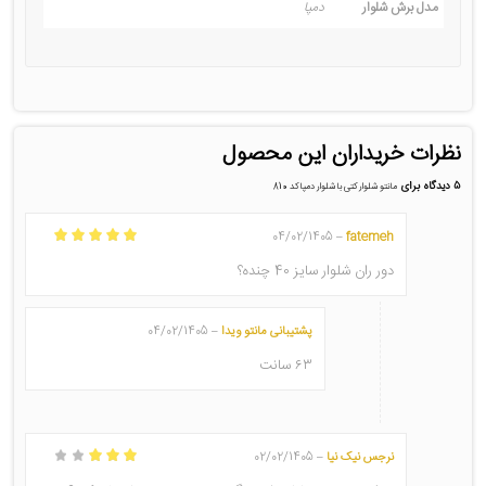
مدل برش شلوار
دمپا
نظرات خریداران این محصول
5 دیدگاه برای
مانتو شلوار کتی با شلوار دمپا کد 810
04/02/1405
fatemeh
–
امتیاز
5
از 5
دور ران شلوار سایز 40 چنده؟
پشتیبانی مانتو ویدا
04/02/1405
–
۶۳ سانت
نرجس نیک نیا
02/02/1405
–
امتیاز
3
از