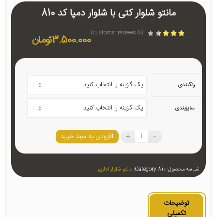
مانتو شلوار کتی با شلوار دمپا کد 810
customer reviews)
5
(
3.500.000
تومان
امتیازدهی
3.40
از 5
در
5
امتیازدهی
مشتری
رنگبندی
سایزبندی
افزودن به سبد خرید
شناسه محصول:
810
Category:
مانتو شلوار اداری
توضیحات
تکمیلی