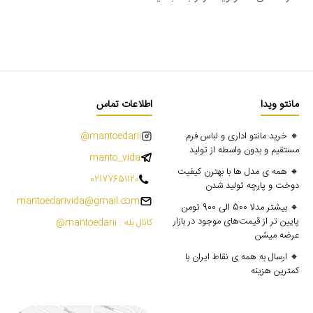
مانتو ویدا
اطلاعات تماس
🔸 خرید مانتو اداری و لباس فرم
mantoedarii@
مستقیم و بدون واسطه از تولید
manto_vida
🔸 همه ی مدل ها با بهترن کیفیت
02177651120
دوخت و پارچه تولید شدن
mantoedarivida@gmail.com
🔸 بیشتر مدلا 500 الی 900 تومن
پایین تر از قیمت‌های موجود در بازار
کانال بله : mantoedarii@
عرضه میشن
🔸 ارسال به همه ی نقاط ایران با
کمترین هزینه