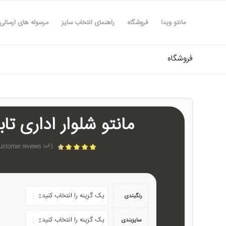
مانتو ویدا
فروشگاه
راهنمای انتخاب سایز
مرسوله های ارسالی
فروشگاه
مانتو شلوار اداری تابس
customer reviews)
106
(
امتیازدهی
4.51
از 5 در
امتیازدهی
103
مشتری
رنگبندی
سایزبندی