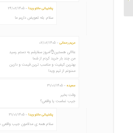
تابستانی کد 545
پشتیبانی مانتو ویدا
24/02/1405
–
سلام. بله تعویض داریم ما
مریم رحمانی
07/02/1405
–
عااالی هستین👌امروز سفارشم به دستم رسید
من چند بار خرید کردم از شما
بهترین کیفیت و مناسب ترین قیمت و دارین
ممنونم از تیم ویدا
سعیده
31/01/1405
–
وقت بخیر
جیب نماست یا واقعی؟
پشتیبانی مانتو ویدا
31/01/1405
–
سلام.همه ی مدلامون جیب واقعی د