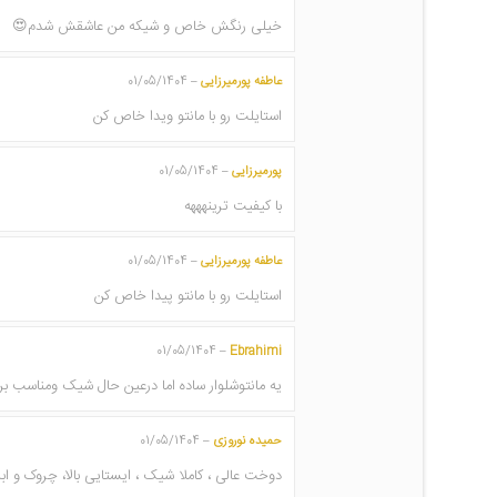
خیلی رنگش خاص و شیکه من عاشقش شدم😍
عاطفه پورمیرزایی
01/05/1404
–
استایلت رو با مانتو ویدا خاص کن
پورمیرزایی
01/05/1404
–
با کیفیت ترینهههه
عاطفه پورمیرزایی
01/05/1404
–
استایلت رو با مانتو پیدا خاص کن
01/05/1404
Ebrahimi
–
یه مانتوشلوار ساده اما درعین حال شیک ومناسب برا
حمیده نوروزی
01/05/1404
–
دوخت عالی ، کاملا شیک ، ایستایی بالا، چروک و ابر