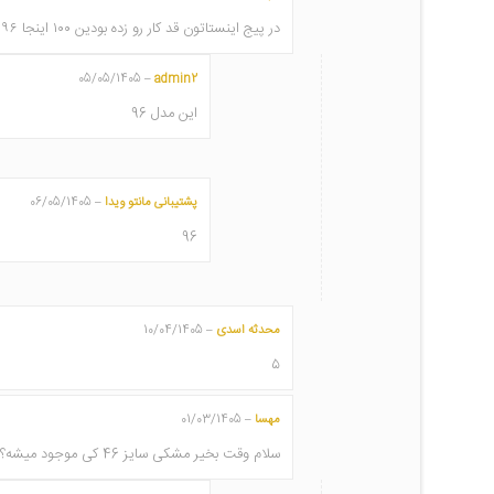
در پیج اینستاتون قد کار رو زده بودین ۱۰۰ اینجا ۹۶ کدوم درسته؟
05/05/1405
admin2
–
این مدل 96
پشتیبانی مانتو ویدا
06/05/1405
–
96
محدثه اسدی
10/04/1405
–
۵
مهسا
01/03/1405
–
سلام وقت بخیر مشکی سایز 46 کی موجود میشه؟