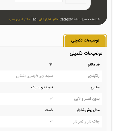
شناسه محصول:
580
Category:
مانتو شلوار اداری
Tag:
مانتو اداری جدید
توضیحات تکمیلی
توضیحات تکمیلی
قد مانتو
96
رنگبندی
سرمه ای, طوسی, مشکی
جنس
فیونا درجه یک
بدون استر و لایی
✓
مدل برش شلوار
راسته
چاک دار و کمر دار
✓