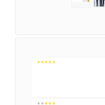
امتیاز
5
از 5