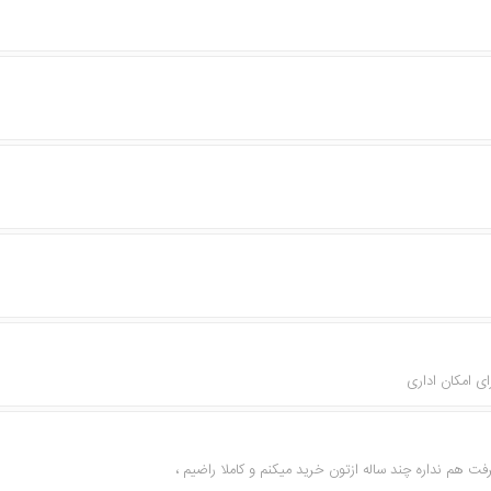
ی امکان اداری
فت هم نداره چند ساله ازتون خرید میکنم و کاملا راضیم ،