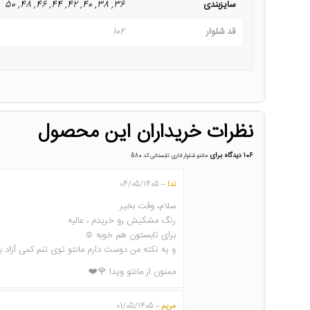
سایزبندی
36, 38, 40, 42, 44, 46, 48, 50
قد شلوار
102
نظرات خریداران این محصول
106 دیدگاه برای
مانتو شلوار اداری تابستانی کد 580
ندا
04/05/1405
–
سلام، وقت بخیر
رنگ مشکیش رو خریدم ، عالیه
برای تابستون هم خوبه ☺️
و یه نکته من دوست دارم مانتو توی تنم کمی آزاد باشه ، سایز ۳۸ سفارش دادم یه کم فیت تن بود ، تعویض ک
ممنون از مانتو ویدا 🌹❤️
مریم
01/05/1405
–