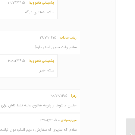
پشتیبانی مانتو ویدا
02/03/1405
–
سلام هفته ی دیگه
زینب سادات
29/02/1405
–
سلام وقت بخیر . استر داره؟
پشتیبانی مانتو ویدا
30/02/1405
–
سلام خیر
زهرا
28/02/1405
–
جنس مانتوها و پارچه هاتون عالیه فقط کاش برای 
مریم صیادی
23/02/1405
–
سلام،اگه سایزی که سفارش دادیم اندازه مون نباشه
مانتو شلوار چهارخونه