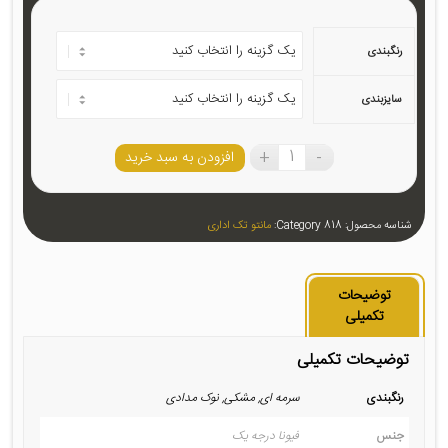
امتیازدهی
30
مشتری
رنگبندی
سایزبندی
افزودن به سبد خرید
شناسه محصول:
818
Category:
مانتو تک اداری
توضیحات
تکمیلی
توضیحات تکمیلی
رنگبندی
سرمه ای, مشکی, نوک‌ مدادی
جنس
فیونا درجه یک