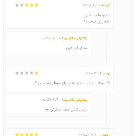
آتریسا
15/10/1404
–
امتیاز
3
از
5
سلام، وقت بخیر
اینکار بور نیست؟
پشتیبانی مانتو ویدا
16/10/1404
–
سلام.خیر عزیز
پریا
04/06/1404
–
امتیاز
1
از
۳۱ مرداد سفارش دادم هنوز برام ارسال نشده چرا؟
5
پشتیبانی مانتو ویدا
08/06/1404
–
ارسال شدن همه سفارش ها
ناشناس
23/05/1404
–