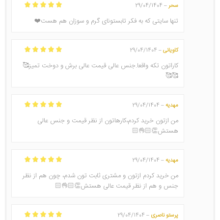
سحر
29/04/1404
–
امتیاز
5
از 5
تنها سایتی که به فکر تابستونای گرم و سوزان هم هست❤️
کاویانی
29/04/1404
–
امتیاز
5
از 5
کاراتون تکه واقعا.جنس عالی قیمت عالی برش و دوخت تمیز🥰
🥰🥰
مهدیه
29/04/1404
–
امتیاز
5
از 5
من ازتون خرید کردم،کارهاتون از نظر قیمت و جنس عالی
هستش👏🏻👌🏻
مهدیه
29/04/1404
–
امتیاز
5
از 5
من خرید کردم ازتون و مشتری ثابت تون شدم، چون هم از نظر
جنس و هم از نظر قیمت عالی هستش👏🏻👌🏻
پرستو ناصری
29/04/1404
–