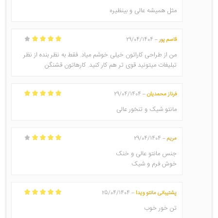
امتیاز
5
از 5
مثل همیشه عالی و بینظیره
قاسم پور
29/04/1404
–
امتیاز
4
از 5
من از طراحی کاراتون خیلی خوشم میاد. فقط به نظر بنده از نظر
تبلیغات میتونید قوی تر هم کار کنید. کارهاتون قشنگن
فرناز محمدیان
29/04/1404
–
امتیاز
5
از 5
مانتو شیک و تنخور عالی
مریم
29/04/1404
–
امتیاز
4
از 5
جنس مانتو عالی و خنک
خوش فرم و شیک
پشتیبانی مانتو ویدا
25/04/1404
–
امتیاز
5
از 5
تن خور خوب