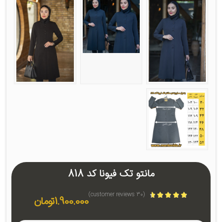
مانتو تک فیونا کد 818
customer reviews)
30
(
1.900.000
تومان
امتیازدهی
4.57
از 5 در