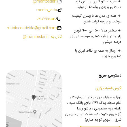
🔸 خرید مانتو اداری و لباس فرم
mantoedarii@
مستقیم و بدون واسطه از تولید
manto_vida
🔸 همه ی مدل ها با بهترن کیفیت
02177651120
دوخت و پارچه تولید شدن
mantoedarivida@gmail.com
🔸 بیشتر مدلا 500 الی 900 تومن
پایین تر از قیمت‌های موجود در بازار
کانال بله : mantoedarii@
عرضه میشن
🔸 ارسال به همه ی نقاط ایران با
کمترین هزینه
دسترسی سریع
آدرس شعبه مرکزی
تهران، خیابان بهار ، بالاتر از بیمارستان
امام سجاد پلاک ۳۴۹ بالای بانک سپه ،
طبقه دوم محمودی ، مانتو ویدا
(از طریق مترو: مترو هفت تیر , خروجی
شرق , انتهای کوچه صارم)