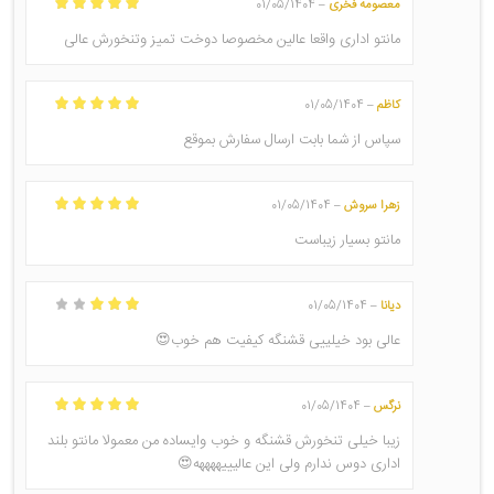
معصومه فخری
01/05/1404
–
امتیاز
5
از 5
مانتو اداری واقعا عالین مخصوصا دوخت تمیز وتنخورش عالی
کاظم
01/05/1404
–
امتیاز
5
از 5
سپاس از شما بابت ارسال سفارش بموقع
زهرا سروش
01/05/1404
–
امتیاز
5
از 5
مانتو بسیار زیباست
دیانا
01/05/1404
–
امتیاز
3
از
5
عالی بود خیلییی قشنگه کیفیت هم خوب😍
نرگس
01/05/1404
–
امتیاز
5
از 5
زیبا خیلی تنخورش قشنگه و خوب وایساده من معمولا مانتو بلند
اداری دوس ندارم ولی این عالیییههههه😍