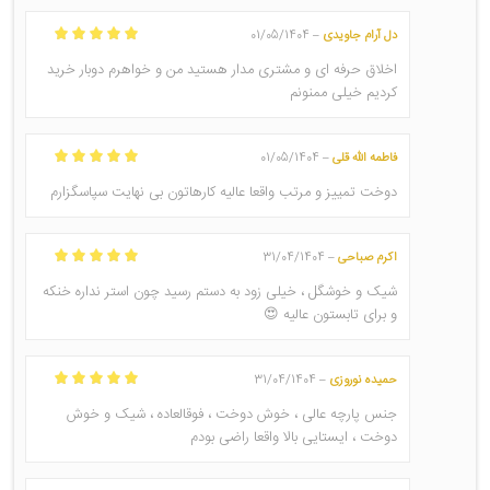
دل آرام جاویدی
01/05/1404
–
امتیاز
5
از 5
اخلاق حرفه ای و مشتری مدار هستید من و خواهرم دوبار خرید
کردیم خیلی ممنونم
فاطمه الله قلی
01/05/1404
–
امتیاز
5
از 5
دوخت تمییز و مرتب واقعا عالیه کارهاتون بی نهایت سپاسگزارم
اکرم صباحی
31/04/1404
–
امتیاز
5
از 5
شیک و خوشگل ، خیلی زود به دستم رسید چون استر نداره خنکه
و برای تابستون عالیه 😍
حمیده نوروزی
31/04/1404
–
امتیاز
5
از 5
جنس پارچه عالی ، خوش دوخت ، فوقالعاده ، شیک و خوش
دوخت ، ایستایی بالا واقعا راضی بودم