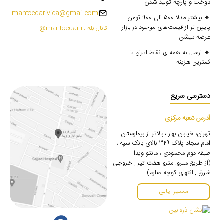
دوخت و پارچه تولید شدن
mantoedarivida@gmail.com
🔸 بیشتر مدلا 500 الی 900 تومن
پایین تر از قیمت‌های موجود در بازار
کانال بله : mantoedarii@
عرضه میشن
🔸 ارسال به همه ی نقاط ایران با
کمترین هزینه
دسترسی سریع
آدرس شعبه مرکزی
تهران، خیابان بهار ، بالاتر از بیمارستان
امام سجاد پلاک ۳۴۹ بالای بانک سپه ،
طبقه دوم محمودی ، مانتو ویدا
(از طریق مترو: مترو هفت تیر , خروجی
شرق , انتهای کوچه صارم)
مسیر یابی