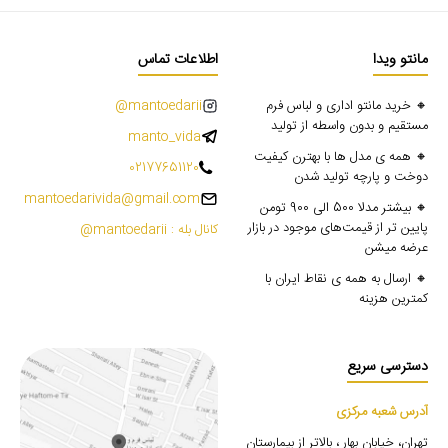
مانتو ویدا
اطلاعات تماس
🔸 خرید مانتو اداری و لباس فرم
mantoedarii@
مستقیم و بدون واسطه از تولید
manto_vida
🔸 همه ی مدل ها با بهترن کیفیت
02177651120
دوخت و پارچه تولید شدن
mantoedarivida@gmail.com
🔸 بیشتر مدلا 500 الی 900 تومن
پایین تر از قیمت‌های موجود در بازار
کانال بله : mantoedarii@
عرضه میشن
🔸 ارسال به همه ی نقاط ایران با
کمترین هزینه
دسترسی سریع
آدرس شعبه مرکزی
تهران، خیابان بهار ، بالاتر از بیمارستان