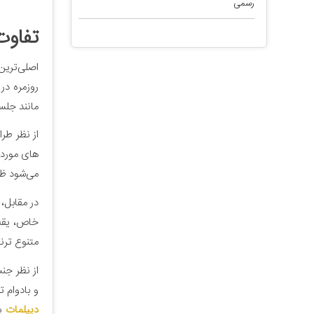
رسمی
تفاوت
اصلی‌ترین
روزمره در
مانند جلس
از نظر طر
های مورد 
می‌شود ظاه
در مقابل،
خاص، یقه 
متنوع ترند
از نظر جن
و بادوام ت
دیپلمات
یا