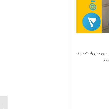
 عین حال راحت دارند.
ست.
مانتو ک
شیک و 