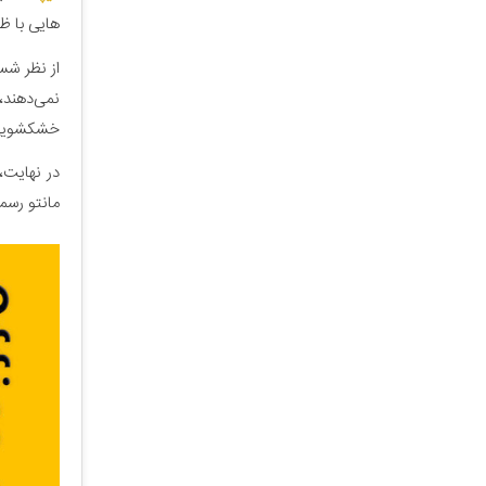
هایی با ظا
از نظر شس
نمی‌دهند،
خشکشویی 
در نهایت،
مانتو رسم