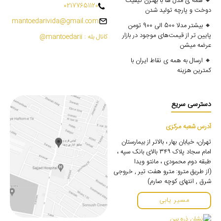
🔸 همه ی مدل ها با بهترن کیفیت
02177651120
دوخت و پارچه تولید شدن
mantoedarivida@gmail.com
🔸 بیشتر مدلا 500 الی 900 تومن
پایین تر از قیمت‌های موجود در بازار
کانال بله : mantoedarii@
عرضه میشن
🔸 ارسال به همه ی نقاط ایران با
کمترین هزینه
دسترسی سریع
آدرس شعبه مرکزی
تهران، خیابان بهار ، بالاتر از بیمارستان
امام سجاد پلاک ۳۴۹ بالای بانک سپه ،
طبقه دوم محمودی ، مانتو ویدا
(از طریق مترو: مترو هفت تیر , خروجی
شرق , انتهای کوچه صارم)
مسیر یابی