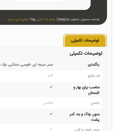
شناسه محصول:
نامعلوم
Category:
مانتو تک اداری
Tag:
مانتو اداری جدید
توضیحات تکمیلی
توضیحات تکمیلی
رنگبندی
سبز, سرمه ای, طوسی, مشکی, نوک‌ 
قد مانتو
104
مناسب برای بهار و
✓
تابستان
جنس
شانتن
بدون چاک و بند کمر
✓
پشت
بدون استر و لایی
✓