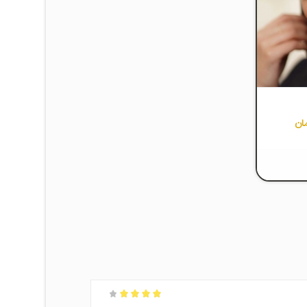
ان
امتیاز
4
از 5