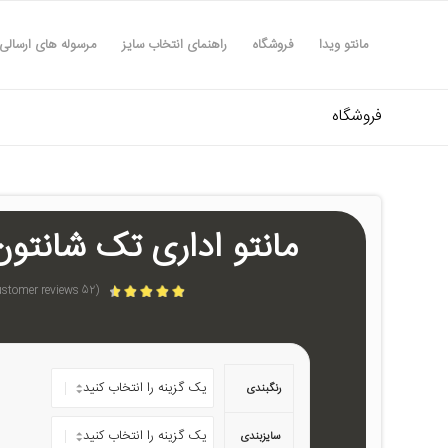
مانتو ویدا
فروشگاه
راهنمای انتخاب سایز
مرسوله های ارسالی
فروشگاه
مانتو اداری تک شانتون د
customer reviews)
52
(
امتیازدهی
4.52
از 5 در
امتیازدهی
52
مشتری
رنگبندی
سایزبندی