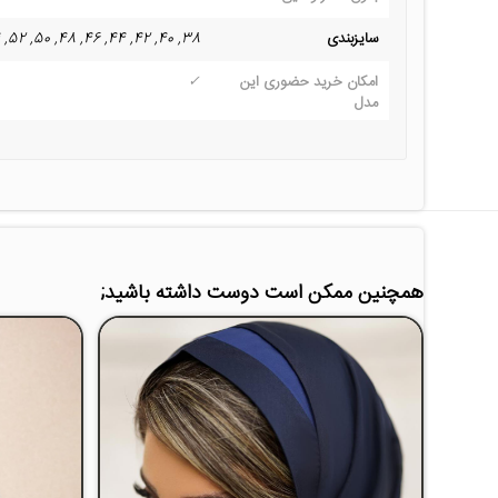
سایزبندی
38, 40, 42, 44, 46, 48, 50, 52, 54
امکان خرید حضوری این
✓
مدل
همچنین ممکن است دوست داشته باشید;