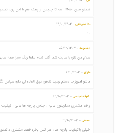
س
29/04/1404
–
قیمتو ببین اخه!!!!! سه تا چیپس و پفک هم با این پول نمید
ندا سلیمانی
14/01/1404
–
10
معصومه
05/12/1403
–
سلام من تازه با سایت شما آشنا شدم لطفا رنگ سبز همه سایز 
علوی
17/11/1403
–
مانتو امروز ب دستم رسید تنخور فوق العاده ای داره سپاس 😍
اشرف صباحی
24/10/1403
–
واقعا مشتری مداریتون عالیه ، جنس پارچه ها عالی ، کیفیت
سدهی
24/10/1403
–
خیلی باکیفیت پارچه ها ، هر کس بخره قطعا مشتری دائمتون 