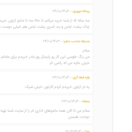
ریحانه نوروزی
24/10/1403
–
سه ساله که از شما خرید میکنم تا حالا سه تا مانتو ازتون 
چاک پشت لباس و بند کمری پشت لباس هم خیلی دوست دارم ک
صدیقه صاحب منفرد
24/10/1403
–
سلام
من رنگ طوسی این کار رو پارسال روز مادر خریدم برای ماما
خیلی عالیه من که راضی ام
رقیه فعله گری
23/10/1403
–
یه بار ازتون خریدم کردم کارتون خیلی شیک
بنفشه
23/10/1403
–
سلام من تا الان همه مانتوهای اداری ام را از سايت شما تهی
دوخت هستن
سارا
21/09/1403
–