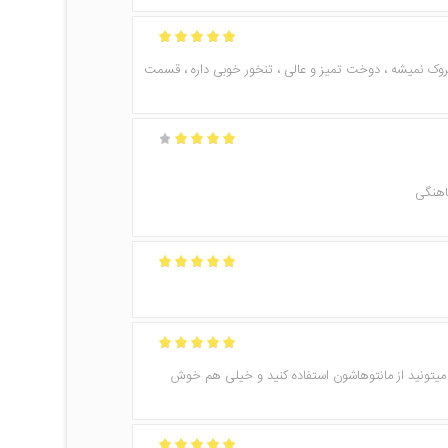
امتیاز
5
از 5
چروک نمیشه ، دوخت تمیز و عالی ، تنخور خوبی داره ، قسمت
امتیاز
4
از 5
اهنگی
امتیاز
5
از 5
امتیاز
5
از 5
 میتونید از مانتوهاشون استفاده‌ کنید و خیلی هم خوش