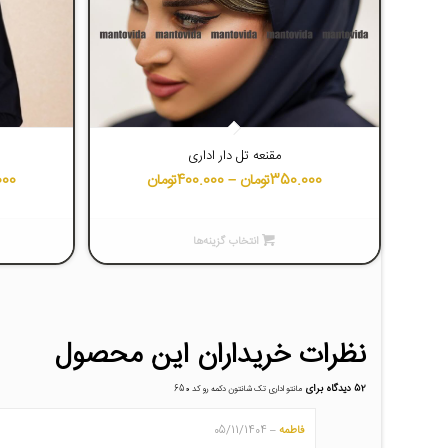
4.49
مقنعه تل دار اداری
350.000
تومان
–
400.000
تومان
000
انتخاب گزینه‌ها
نظرات خریداران این محصول
52 دیدگاه برای
مانتو اداری تک شانتون دکمه رو کد 650
فاطمه
05/11/1404
–