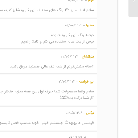
الهام
15/06/1404
–
کد 570
سلام لطفا سایز 42 رنگ های مختلف این کار رو شلرژ کنید، ممنون از ارسال سریع و دوخت تمیز کارها
صفورا
02/05/1404
–
دوسه رنگ این کار رو خریدم
بیس از یک ساله استفاده می کنم و کاملا راضیم
بذرافشان
02/05/1404
–
۴ساله مشتریتونم از همه نظر عالی هستید موفق باشید
پی خواسته
01/05/1404
–
سلام واقعا محصولات شما حرف اول بین همه میزنه افتخار چن
کار شما برکت بده😍🥰
نرگس
01/05/1404
–
قیمتش عالیهههه😍 جنسشم خیلی خوبه مناسب فصل تابستو