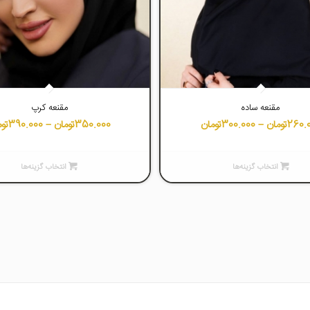
4.20
4.77
مقنعه ساده
مقنعه کرپ
260.
تومان
–
300.000
تومان
350.000
تومان
–
390.000
توم
انتخاب گزینه‌ها
انتخاب گزینه‌ها