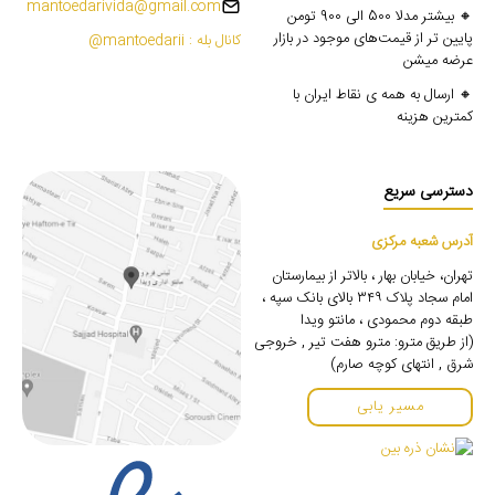
mantoedarivida@gmail.com
🔸 بیشتر مدلا 500 الی 900 تومن
پایین تر از قیمت‌های موجود در بازار
کانال بله : mantoedarii@
عرضه میشن
🔸 ارسال به همه ی نقاط ایران با
کمترین هزینه
دسترسی سریع
آدرس شعبه مرکزی
تهران، خیابان بهار ، بالاتر از بیمارستان
امام سجاد پلاک ۳۴۹ بالای بانک سپه ،
طبقه دوم محمودی ، مانتو ویدا
(از طریق مترو: مترو هفت تیر , خروجی
شرق , انتهای کوچه صارم)
مسیر یابی