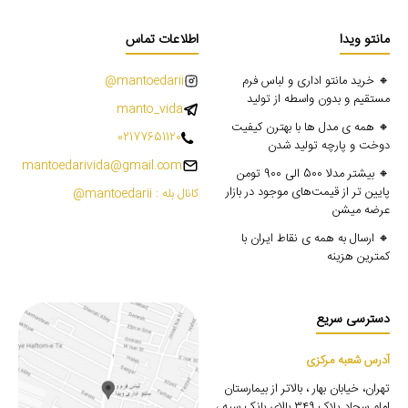
مانتو ویدا
اطلاعات تماس
🔸 خرید مانتو اداری و لباس فرم
mantoedarii@
مستقیم و بدون واسطه از تولید
manto_vida
🔸 همه ی مدل ها با بهترن کیفیت
02177651120
دوخت و پارچه تولید شدن
mantoedarivida@gmail.com
🔸 بیشتر مدلا 500 الی 900 تومن
پایین تر از قیمت‌های موجود در بازار
کانال بله : mantoedarii@
عرضه میشن
🔸 ارسال به همه ی نقاط ایران با
کمترین هزینه
دسترسی سریع
آدرس شعبه مرکزی
تهران، خیابان بهار ، بالاتر از بیمارستان
امام سجاد پلاک ۳۴۹ بالای بانک سپه ،