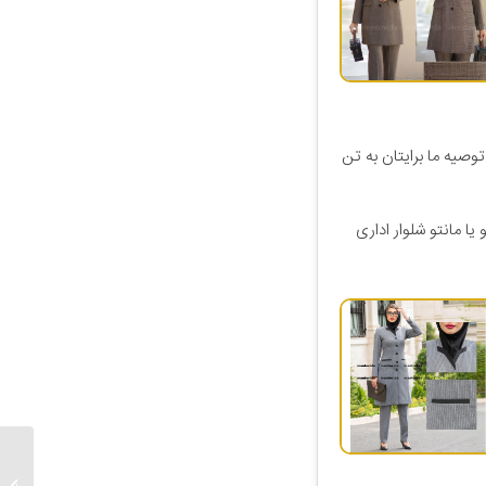
توصیه ما برایتان به تن
یا مانتو شلوار اداری
مانتو اد