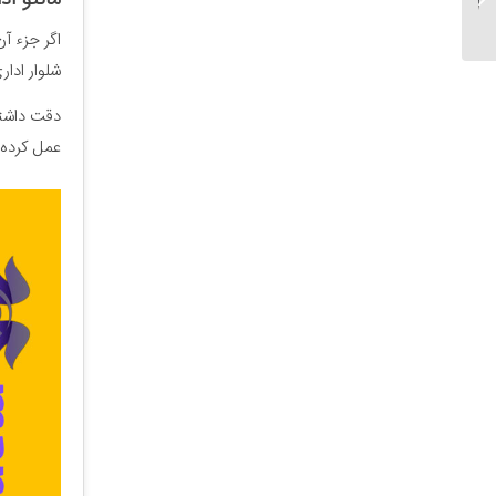
مانتو اد
شاغل...
اگر جزء آن
شلوار ادار
دقت داشته 
عمل کرده و