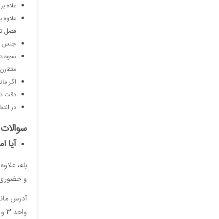
علاه بر
علاوه ب
فصل تا
جنس پار
نحوه دو
متقارن
اگر مان
دقت دا
در انتخ
سوالات 
آیا ا
بله، علاوه
و حضوری ما
واحد 3 و 4