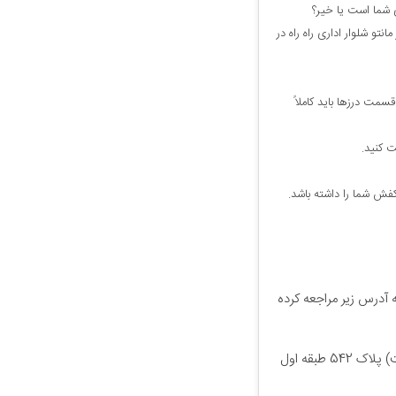
ی شما است یا خیر؟
تو شلوار اداری راه راه در
قسمت درزها باید کاملاً
ت کنید.
کفش شما را داشته باشد.
ه آدرس زیر مراجعه کرده
آدرس مانتو ویدا: تهران، خیابان انقلاب، بین لاله زار و سعدی(نزدیک ایستگاه دروازه دولت) پلاک 542 طبقه اول