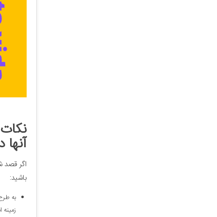
نکات م
آنها 
اگر قصد شم
باشید:
به طرح 
زمینه ا