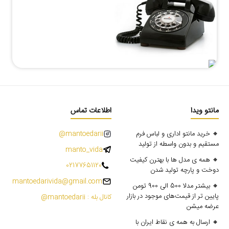
مانتو ویدا
اطلاعات تماس
🔸 خرید مانتو اداری و لباس فرم
mantoedarii@
مستقیم و بدون واسطه از تولید
manto_vida
🔸 همه ی مدل ها با بهترن کیفیت
02177651120
دوخت و پارچه تولید شدن
mantoedarivida@gmail.com
🔸 بیشتر مدلا 500 الی 900 تومن
پایین تر از قیمت‌های موجود در بازار
کانال بله : mantoedarii@
عرضه میشن
🔸 ارسال به همه ی نقاط ایران با