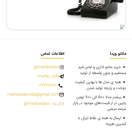
مانتو ویدا
اطلاعات تماس
🔸 خرید مانتو اداری و لباس فرم
mantoedarii@
مستقیم و بدون واسطه از تولید
manto_vida
🔸 همه ی مدل ها با بهترن کیفیت
02177651120
دوخت و پارچه تولید شدن
mantoedarivida@gmail.com
🔸 بیشتر مدلا 500 الی 900 تومن
پایین تر از قیمت‌های موجود در بازار
کانال بله : mantoedarii@
عرضه میشن
🔸 ارسال به همه ی نقاط ایران با
کمترین هزینه