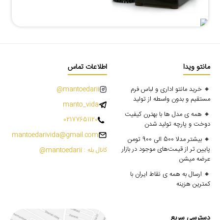
مانتو ویدا
اطلاعات تماس
🔸 خرید مانتو اداری و لباس فرم
mantoedarii@
مستقیم و بدون واسطه از تولید
manto_vida
🔸 همه ی مدل ها با بهترن کیفیت
02177651120
دوخت و پارچه تولید شدن
mantoedarivida@gmail.com
🔸 بیشتر مدلا 500 الی 900 تومن
پایین تر از قیمت‌های موجود در بازار
کانال بله : mantoedarii@
عرضه میشن
🔸 ارسال به همه ی نقاط ایران با
کمترین هزینه
دسترسی سریع