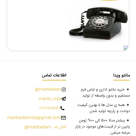
مانتو ویدا
اطلاعات تماس
🔸 خرید مانتو اداری و لباس فرم
mantoedarii@
مستقیم و بدون واسطه از تولید
manto_vida
🔸 همه ی مدل ها با بهترن کیفیت
02177651120
دوخت و پارچه تولید شدن
mantoedarivida@gmail.com
🔸 بیشتر مدلا 500 الی 900 تومن
پایین تر از قیمت‌های موجود در بازار
کانال بله : mantoedarii@
عرضه میشن