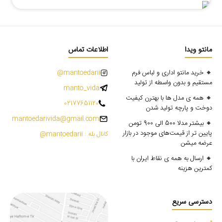
مانتو ویدا
اطلاعات تماس
🔸 خرید مانتو اداری و لباس فرم
mantoedarii@
مستقیم و بدون واسطه از تولید
manto_vida
🔸 همه ی مدل ها با بهترن کیفیت
02177651120
دوخت و پارچه تولید شدن
mantoedarivida@gmail.com
🔸 بیشتر مدلا 500 الی 900 تومن
پایین تر از قیمت‌های موجود در بازار
کانال بله : mantoedarii@
عرضه میشن
🔸 ارسال به همه ی نقاط ایران با
کمترین هزینه
دسترسی سریع