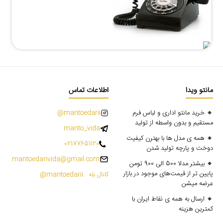
مانتو ویدا
اطلاعات تماس
🔸 خرید مانتو اداری و لباس فرم
mantoedarii@
مستقیم و بدون واسطه از تولید
manto_vida
🔸 همه ی مدل ها با بهترن کیفیت
02177651120
دوخت و پارچه تولید شدن
mantoedarivida@gmail.com
🔸 بیشتر مدلا 500 الی 900 تومن
پایین تر از قیمت‌های موجود در بازار
کانال بله : mantoedarii@
عرضه میشن
🔸 ارسال به همه ی نقاط ایران با
کمترین هزینه