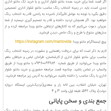
اگر قصد شما برای خرید عمده مانتو شلوار اداری و یا خرید تک مانتو اداری
جدی است، باید در زمینه انتخاب رنگ مناسب مانتو شلوار اداری تصمیمی
دقیق بگیرد.با توجه به عوامل تاثیرگذار نامبرده به راحتی قادر به انتخاب رنگ
خواهید بود. اگر همچنان تردید داشته و قادر به تصمیم گیری نیستید از شما
عزیزان دعوت می‌کنیم که به کانال‌های ارتباطی مانتو ویدا مراجعه کرده و از
مدل‌های متنوع با طرح و رنگ خاص دیدن فرمایید.
پیچ اینستاگرام مانتو ویدا:
https://instagram.com/mantovida
لازم به ذکر است که برای دریافت راهنمایی و مشورت در زمینه انتخاب رنگ
مناسب برای مانتو شلوار اداری از کارشناسان، طراحان لباس و خیاطان ماهر
مانتو ویدا می‌توانید از طریق شماره 09360099984 با مانتو ویدا از طریق
واتساپ در تماس باشید. چنانچه قصد مراجعه حضوری و خرید مانتو شلوار
اداری با رنگ مناسب را داشته باشید، می‌توانید به آدرس زیر مراجعه فرمایید:
تهران، خیابان انقلاب، بین لاله زار و سعدی(نزدیک‌ترین ایستگاه دروازه
دولت)، پلاک 542، طبقه اول، واحد 3 و 4
جمع بندی و سخن پایانی
در این مقاله از وب‌سایت مانتو ویدا به شرح مفصل برایتان درباره رنگ