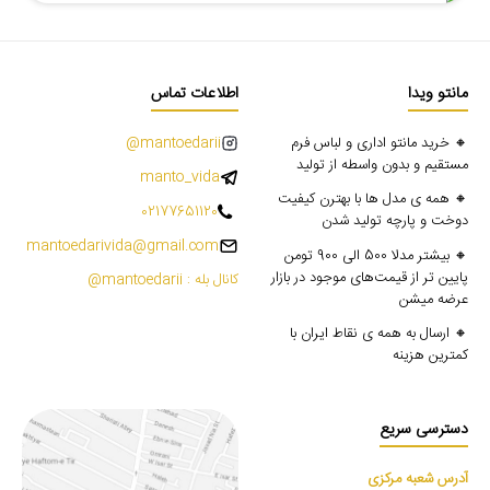
مانتو ویدا
اطلاعات تماس
🔸 خرید مانتو اداری و لباس فرم
mantoedarii@
مستقیم و بدون واسطه از تولید
manto_vida
🔸 همه ی مدل ها با بهترن کیفیت
02177651120
دوخت و پارچه تولید شدن
mantoedarivida@gmail.com
🔸 بیشتر مدلا 500 الی 900 تومن
پایین تر از قیمت‌های موجود در بازار
کانال بله : mantoedarii@
عرضه میشن
🔸 ارسال به همه ی نقاط ایران با
کمترین هزینه
دسترسی سریع
آدرس شعبه مرکزی