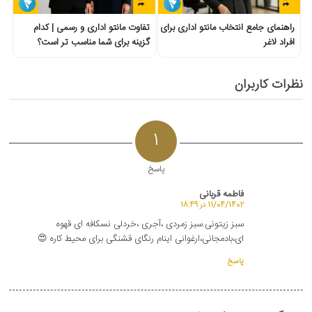
راهنمای جامع انتخاب مانتو اداری برای
تفاوت مانتو اداری و رسمی | کدام
افراد لاغر
گزینه برای شما مناسب تر است؟
نظرات کاربران
1
پاسخ
فاطمه قربانی
11/04/1402 در 18:49
گفته:
سبز زیتونی.سبز زمردی ،آجری ،خردلی نسکافه ای قهوه
ای،بادمجانی،ارغوانی اینام رنگای قشنگی برای محیط کاره 😍
پاسخ