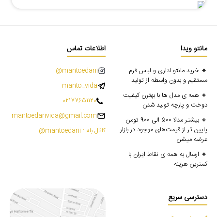
مانتو ویدا
اطلاعات تماس
🔸 خرید مانتو اداری و لباس فرم
mantoedarii@
مستقیم و بدون واسطه از تولید
manto_vida
🔸 همه ی مدل ها با بهترن کیفیت
02177651120
دوخت و پارچه تولید شدن
mantoedarivida@gmail.com
🔸 بیشتر مدلا 500 الی 900 تومن
پایین تر از قیمت‌های موجود در بازار
کانال بله : mantoedarii@
عرضه میشن
🔸 ارسال به همه ی نقاط ایران با
کمترین هزینه
دسترسی سریع