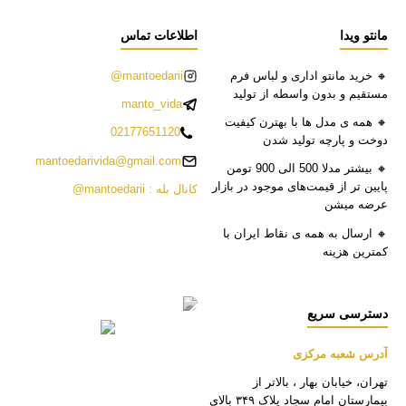
مانتو ویدا
اطلاعات تماس
🔸 خرید مانتو اداری و لباس فرم
mantoedarii@
مستقیم و بدون واسطه از تولید
manto_vida
🔸 همه ی مدل ها با بهترن کیفیت
02177651120
دوخت و پارچه تولید شدن
mantoedarivida@gmail.com
🔸 بیشتر مدلا 500 الی 900 تومن
پایین تر از قیمت‌های موجود در بازار
کانال بله : mantoedarii@
عرضه میشن
🔸 ارسال به همه ی نقاط ایران با
کمترین هزینه
دسترسی سریع
آدرس شعبه مرکزی
تهران، خیابان بهار ، بالاتر از
بیمارستان امام سجاد پلاک ۳۴۹ بالای