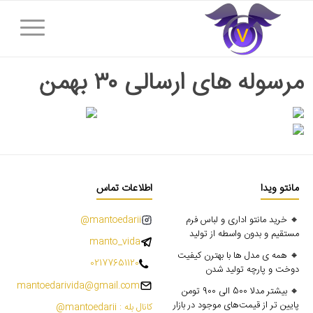
مرسوله های ارسالی ۳۰ بهمن
مانتو ویدا
اطلاعات تماس
🔸 خرید مانتو اداری و لباس فرم
mantoedarii@
مستقیم و بدون واسطه از تولید
manto_vida
🔸 همه ی مدل ها با بهترن کیفیت
02177651120
دوخت و پارچه تولید شدن
mantoedarivida@gmail.com
🔸 بیشتر مدلا 500 الی 900 تومن
پایین تر از قیمت‌های موجود در بازار
کانال بله : mantoedarii@