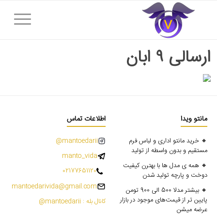
ارسالی ۹ ابان
مانتو ویدا
اطلاعات تماس
🔸 خرید مانتو اداری و لباس فرم
mantoedarii@
مستقیم و بدون واسطه از تولید
manto_vida
🔸 همه ی مدل ها با بهترن کیفیت
02177651120
دوخت و پارچه تولید شدن
mantoedarivida@gmail.com
🔸 بیشتر مدلا 500 الی 900 تومن
پایین تر از قیمت‌های موجود در بازار
کانال بله : mantoedarii@
عرضه میشن