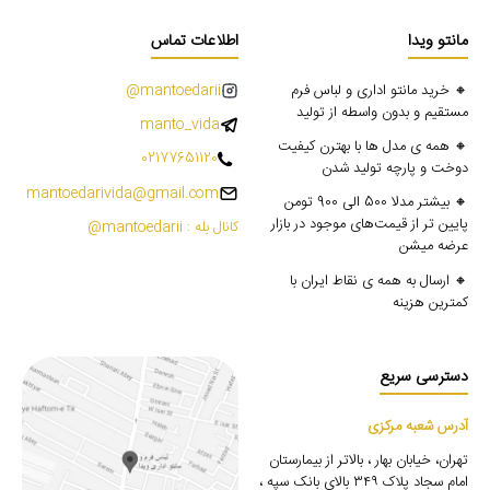
مانتو ویدا
اطلاعات تماس
🔸 خرید مانتو اداری و لباس فرم
mantoedarii@
مستقیم و بدون واسطه از تولید
manto_vida
🔸 همه ی مدل ها با بهترن کیفیت
02177651120
دوخت و پارچه تولید شدن
mantoedarivida@gmail.com
🔸 بیشتر مدلا 500 الی 900 تومن
پایین تر از قیمت‌های موجود در بازار
کانال بله : mantoedarii@
عرضه میشن
🔸 ارسال به همه ی نقاط ایران با
کمترین هزینه
دسترسی سریع
آدرس شعبه مرکزی
تهران، خیابان بهار ، بالاتر از بیمارستان
امام سجاد پلاک ۳۴۹ بالای بانک سپه ،