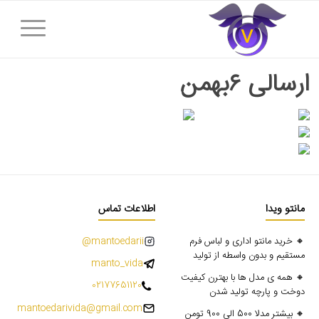
ارسالی ۶بهمن
مانتو ویدا
اطلاعات تماس
🔸 خرید مانتو اداری و لباس فرم
mantoedarii@
مستقیم و بدون واسطه از تولید
manto_vida
🔸 همه ی مدل ها با بهترن کیفیت
02177651120
دوخت و پارچه تولید شدن
mantoedarivida@gmail.com
🔸 بیشتر مدلا 500 الی 900 تومن