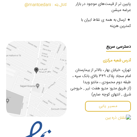
پایین تر از قیمت‌های موجود در بازار
کانال بله : mantoedarii@
عرضه میشن
🔸 ارسال به همه ی نقاط ایران با
کمترین هزینه
دسترسی سریع
آدرس شعبه مرکزی
تهران، خیابان بهار ، بالاتر از بیمارستان
امام سجاد پلاک ۳۴۹ بالای بانک سپه ،
طبقه دوم محمودی ، مانتو ویدا
(از طریق مترو: مترو هفت تیر , خروجی
شرق , انتهای کوچه صارم)
مسیر یابی