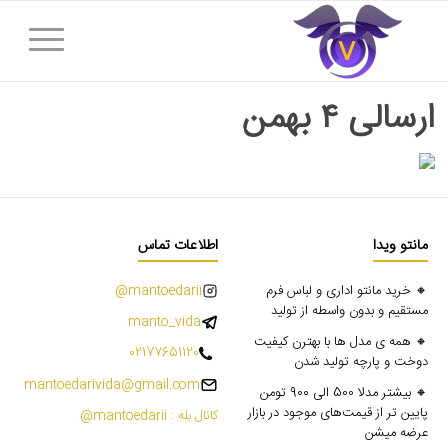
ارسالی ۴ بهمن
مانتو ویدا
اطلاعات تماس
🔸 خرید مانتو اداری و لباس فرم
mantoedarii@
مستقیم و بدون واسطه از تولید
manto_vida
🔸 همه ی مدل ها با بهترن کیفیت
02177651120
دوخت و پارچه تولید شدن
mantoedarivida@gmail.com
🔸 بیشتر مدلا 500 الی 900 تومن
پایین تر از قیمت‌های موجود در بازار
کانال بله : mantoedarii@
عرضه میشن