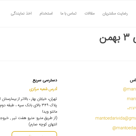
رضایت مشتریان
مقالات
تماس با ما
استخدام
اخذ نمایندگی
من
اس
دسترسی سریع
mant
آدرس شعبه مرکزی
mant
تهران، خیابان بهار ، بالاتر از بیمارستان
پلاک ۳۴۹ بالای بانک سپه ، طبقه 
0217
مانتو ویدا
(از طریق مترو: مترو هفت تیر , خروج
mantoedarivida@gma
انتهای کوچه صارم)