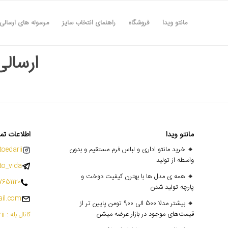
مانتو ویدا
فروشگاه
راهنمای انتخاب سایز
مرسوله های ارسالی
ارسالی ۳ به
مانتو ویدا
اطلاعات تم
🔸 خرید مانتو اداری و لباس فرم مستقیم و بدون
oedarii@
واسطه از تولید
o_vida
🔸 همه ی مدل ها با بهترن کیفیت دوخت و
7651120
پارچه تولید شدن
il.com
🔸 بیشتر مدلا 500 الی 900 تومن پایین تر از
قیمت‌های موجود در بازار عرضه میشن
کانال بله : mantoedarii@