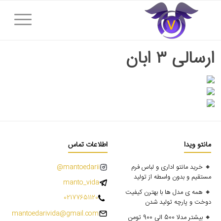
ارسالی ۳ ابان
مانتو ویدا
اطلاعات تماس
🔸 خرید مانتو اداری و لباس فرم
mantoedarii@
مستقیم و بدون واسطه از تولید
manto_vida
🔸 همه ی مدل ها با بهترن کیفیت
02177651120
دوخت و پارچه تولید شدن
mantoedarivida@gmail.com
🔸 بیشتر مدلا 500 الی 900 تومن