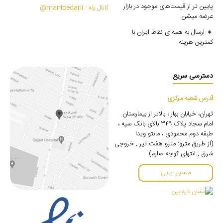
پایین تر از قیمت‌های موجود در بازار
کانال بله : mantoedarii@
عرضه میشن
🔸 ارسال به همه ی نقاط ایران با
کمترین هزینه
دسترسی سریع
آدرس شعبه مرکزی
تهران، خیابان بهار ، بالاتر از بیمارستان
امام سجاد پلاک ۳۴۹ بالای بانک سپه ،
طبقه دوم محمودی ، مانتو ویدا
(از طریق مترو: مترو هفت تیر , خروجی
شرق , انتهای کوچه صارم)
مسیر یابی