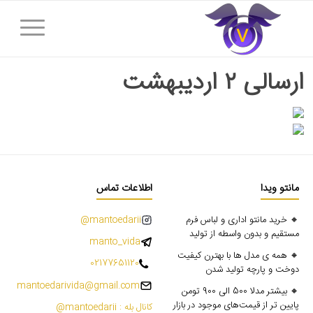
ارسالی ۲ اردیبهشت
مانتو ویدا
اطلاعات تماس
🔸 خرید مانتو اداری و لباس فرم
mantoedarii@
مستقیم و بدون واسطه از تولید
manto_vida
🔸 همه ی مدل ها با بهترن کیفیت
02177651120
دوخت و پارچه تولید شدن
mantoedarivida@gmail.com
🔸 بیشتر مدلا 500 الی 900 تومن
پایین تر از قیمت‌های موجود در بازار
کانال بله : mantoedarii@