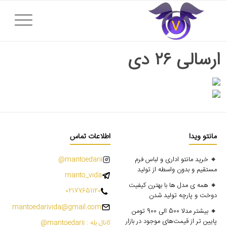
ارسالی ۲۶ دی
مانتو ویدا
اطلاعات تماس
🔸 خرید مانتو اداری و لباس فرم
mantoedarii@
مستقیم و بدون واسطه از تولید
manto_vida
🔸 همه ی مدل ها با بهترن کیفیت
02177651120
دوخت و پارچه تولید شدن
mantoedarivida@gmail.com
🔸 بیشتر مدلا 500 الی 900 تومن
پایین تر از قیمت‌های موجود در بازار
کانال بله : mantoedarii@