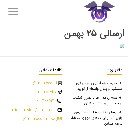
ارسالی ۲۵ بهمن
مانتو ویدا
اطلاعات تماس
🔸 خرید مانتو اداری و لباس فرم
mantoedarii@
مستقیم و بدون واسطه از تولید
manto_vida
🔸 همه ی مدل ها با بهترن کیفیت
02177651120
دوخت و پارچه تولید شدن
mantoedarivida@gmail.com
🔸 بیشتر مدلا 500 الی 900 تومن
پایین تر از قیمت‌های موجود در بازار
کانال بله : mantoedarii@
عرضه میشن