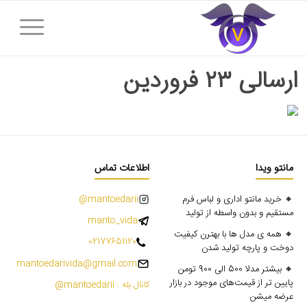
ارسالی ۲۳ فروردین
مانتو ویدا
اطلاعات تماس
🔸 خرید مانتو اداری و لباس فرم
mantoedarii@
مستقیم و بدون واسطه از تولید
manto_vida
🔸 همه ی مدل ها با بهترن کیفیت
02177651120
دوخت و پارچه تولید شدن
mantoedarivida@gmail.com
🔸 بیشتر مدلا 500 الی 900 تومن
پایین تر از قیمت‌های موجود در بازار
کانال بله : mantoedarii@
عرضه میشن