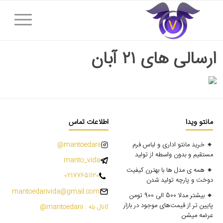
ارسالی های ۲۱ آبان
مانتو ویدا
اطلاعات تماس
🔸 خرید مانتو اداری و لباس فرم
mantoedarii@
مستقیم و بدون واسطه از تولید
manto_vida
🔸 همه ی مدل ها با بهترن کیفیت
02177651120
دوخت و پارچه تولید شدن
mantoedarivida@gmail.com
🔸 بیشتر مدلا 500 الی 900 تومن
پایین تر از قیمت‌های موجود در بازار
کانال بله : mantoedarii@
عرضه میشن