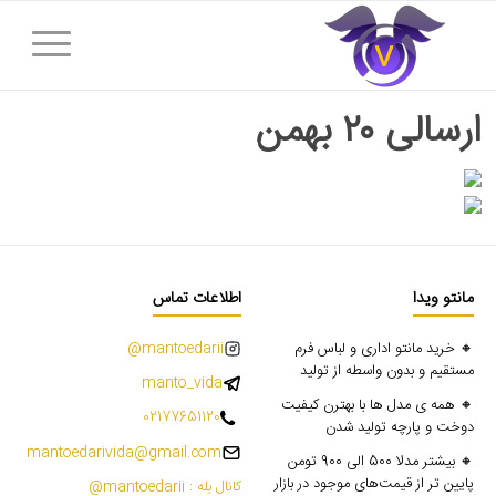
ارسالی ۲۰ بهمن
مانتو ویدا
اطلاعات تماس
🔸 خرید مانتو اداری و لباس فرم
mantoedarii@
مستقیم و بدون واسطه از تولید
manto_vida
🔸 همه ی مدل ها با بهترن کیفیت
02177651120
دوخت و پارچه تولید شدن
mantoedarivida@gmail.com
🔸 بیشتر مدلا 500 الی 900 تومن
پایین تر از قیمت‌های موجود در بازار
کانال بله : mantoedarii@