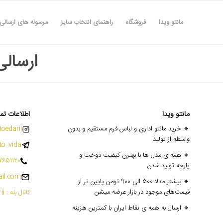
مانتو ویدا
فروشگاه
راهنمای انتخاب سایز
مرسوله های ارسالی
ارسالی ۲۰ا
مانتو ویدا
اطلاعات تم
🔸 خرید مانتو اداری و لباس فرم مستقیم و بدون
oedarii@
واسطه از تولید
o_vida
🔸 همه ی مدل ها با بهترن کیفیت دوخت و
7651120
پارچه تولید شدن
il.com
🔸 بیشتر مدلا 500 الی 900 تومن پایین تر از
قیمت‌های موجود در بازار عرضه میشن
کانال بله : mantoedarii@
🔸 ارسال به همه ی نقاط ایران با کمترین هزینه