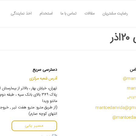
رضایت مشتریان
مقالات
تماس با ما
استخدام
اخذ نمایندگی
ذر
اس
دسترسی سریع
mant
آدرس شعبه مرکزی
mant
تهران، خیابان بهار ، بالاتر از بیمارستان
پلاک ۳۴۹ بالای بانک سپه ، طبقه 
0217
مانتو ویدا
(از طریق مترو: مترو هفت تیر , خروج
mantoedarivida@gma
انتهای کوچه صارم)
مسیر یابی