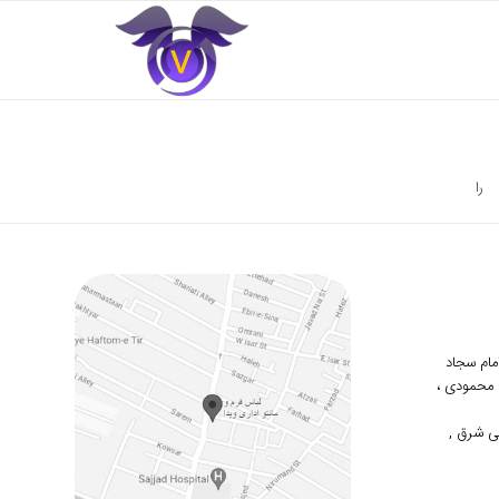
را
 امام سجاد
دوم محمودی ،
ی شرق ,