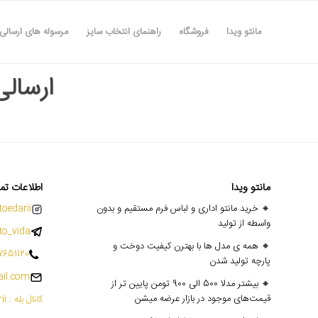
مانتو ویدا
فروشگاه
راهنمای انتخاب سایز
مرسوله های ارسالی
ارسالی ۱۷ 
مانتو ویدا
اطلاعات تم
🔸 خرید مانتو اداری و لباس فرم مستقیم و بدون
oedarii@
واسطه از تولید
o_vida
🔸 همه ی مدل ها با بهترن کیفیت دوخت و
7651120
پارچه تولید شدن
il.com
🔸 بیشتر مدلا 500 الی 900 تومن پایین تر از
قیمت‌های موجود در بازار عرضه میشن
کانال بله : mantoedarii@