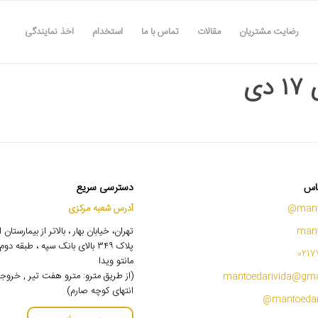
رضایت مشتریان
مقالات
تماس با ما
استخدام
اخذ نمایندگی
دی
اس
دسترسی سریع
mant
آدرس شعبه مرکزی
mant
تهران، خیابان بهار ، بالاتر از بیمارستان
پلاک ۳۴۹ بالای بانک سپه ، طبقه 
0217
مانتو ویدا
(از طریق مترو: مترو هفت تیر , خروج
mantoedarivida@gma
انتهای کوچه صارم)