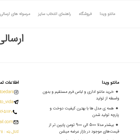
مانتو ویدا
فروشگاه
راهنمای انتخاب سایز
مرسوله های ارسالی
ارسالی ۱۶ ا
مانتو ویدا
اطلاعات تم
🔸 خرید مانتو اداری و لباس فرم مستقیم و بدون
oedarii@
واسطه از تولید
o_vida
🔸 همه ی مدل ها با بهترن کیفیت دوخت و
7651120
پارچه تولید شدن
il.com
🔸 بیشتر مدلا 500 الی 900 تومن پایین تر از
قیمت‌های موجود در بازار عرضه میشن
کانال بله : mantoedarii@