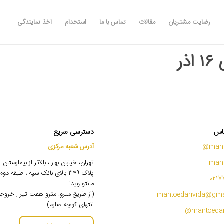
رضایت مشتریان
مقالات
تماس با ما
استخدام
اخذ نمایندگی
ذر
اس
دسترسی سریع
mant
آدرس شعبه مرکزی
mant
تهران، خیابان بهار ، بالاتر از بیمارستان
پلاک ۳۴۹ بالای بانک سپه ، طبقه 
0217
مانتو ویدا
(از طریق مترو: مترو هفت تیر , خروج
mantoedarivida@gma
انتهای کوچه صارم)