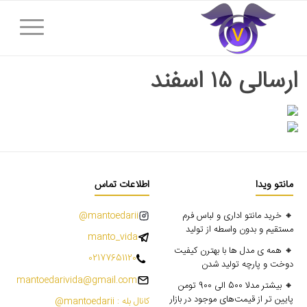
ارسالی ۱۵ اسفند
مانتو ویدا
اطلاعات تماس
🔸 خرید مانتو اداری و لباس فرم
mantoedarii@
مستقیم و بدون واسطه از تولید
manto_vida
🔸 همه ی مدل ها با بهترن کیفیت
02177651120
دوخت و پارچه تولید شدن
mantoedarivida@gmail.com
🔸 بیشتر مدلا 500 الی 900 تومن
پایین تر از قیمت‌های موجود در بازار
کانال بله : mantoedarii@