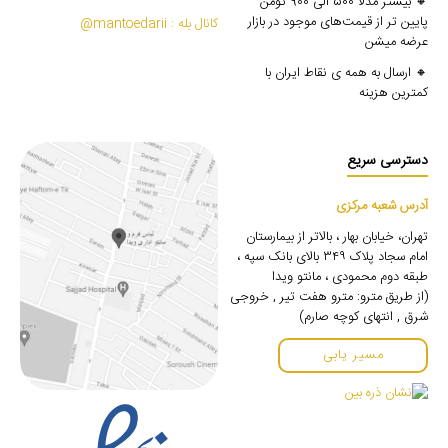
🔸 بیشتر مدلا 500 الی 900 تومن
پایین تر از قیمت‌های موجود در بازار
کانال بله : mantoedarii@
عرضه میشن
🔸 ارسال به همه ی نقاط ایران با
کمترین هزینه
دسترسی سریع
آدرس شعبه مرکزی
تهران، خیابان بهار ، بالاتر از بیمارستان
امام سجاد پلاک ۳۴۹ بالای بانک سپه ،
طبقه دوم محمودی ، مانتو ویدا
(از طریق مترو: مترو هفت تیر , خروجی
شرق , انتهای کوچه صارم)
مسیر یابی