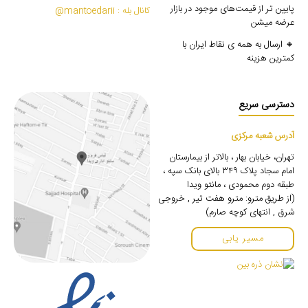
پایین تر از قیمت‌های موجود در بازار
کانال بله : mantoedarii@
عرضه میشن
🔸 ارسال به همه ی نقاط ایران با
کمترین هزینه
دسترسی سریع
آدرس شعبه مرکزی
تهران، خیابان بهار ، بالاتر از بیمارستان
امام سجاد پلاک ۳۴۹ بالای بانک سپه ،
طبقه دوم محمودی ، مانتو ویدا
(از طریق مترو: مترو هفت تیر , خروجی
شرق , انتهای کوچه صارم)
مسیر یابی