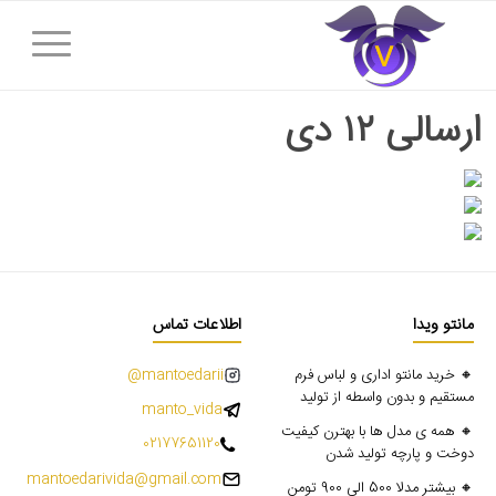
ارسالی ۱۲ دی
مانتو ویدا
اطلاعات تماس
🔸 خرید مانتو اداری و لباس فرم
mantoedarii@
مستقیم و بدون واسطه از تولید
manto_vida
🔸 همه ی مدل ها با بهترن کیفیت
02177651120
دوخت و پارچه تولید شدن
mantoedarivida@gmail.com
🔸 بیشتر مدلا 500 الی 900 تومن